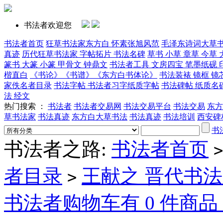
书法者欢迎您
书法者首页
狂草书法家东方白 怀素张旭风范
毛泽东诗词大草
真迹
历代狂草书法家 字帖拓片 书法名碑
草书 小草 章草 今草 
篆书 大篆 小篆 甲骨文 钟鼎文
书法者工具 文房四宝 笔墨纸砚 
楷直白
《书论》《书谱》《东方白书体论》
书法装裱 镜框 镜
家佚名者目录
书法字帖 书法者习字纸质字帖
书法碑帖 纸质名
法 经文
热门搜索 ：
书法者
书法者交易网
书法交易平台
书法交易
东方
草书法家
书法真迹
东方白大草书法
书法真迹
书法培训
西安碑
书
书法者之路:
书法者首页
>
者目录
王献之 晋代书
>
书法者购物车有 0 件商品 .