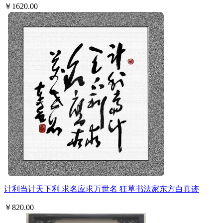
￥1620.00
计利当计天下利 求名应求万世名 狂草书法家东方白真迹
￥820.00