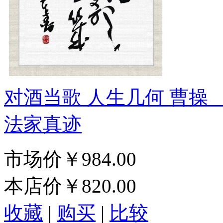
对酒当歌 人生几何 曹操
法家真迹
市场价
￥984.00
本店价
￥820.00
收藏
|
购买
|
比较