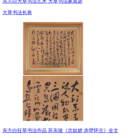
东方白大草书法艺术 大草书法家真迹
大草书法长卷
东方白狂草书法作品 苏东坡《念奴娇 赤壁怀古》全文