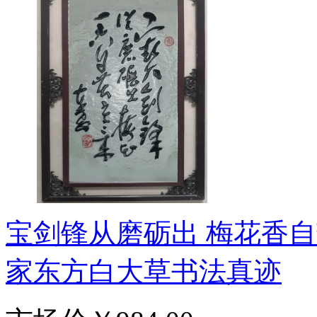
宝剑锋从磨砺出 梅花香自
家东方白大草书法真迹