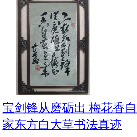
宝剑锋从磨砺出 梅花香自
家东方白大草书法真迹