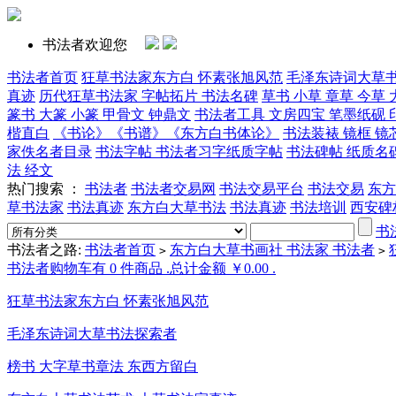
书法者欢迎您
书法者首页
狂草书法家东方白 怀素张旭风范
毛泽东诗词大草
真迹
历代狂草书法家 字帖拓片 书法名碑
草书 小草 章草 今草 
篆书 大篆 小篆 甲骨文 钟鼎文
书法者工具 文房四宝 笔墨纸砚 
楷直白
《书论》《书谱》《东方白书体论》
书法装裱 镜框 镜
家佚名者目录
书法字帖 书法者习字纸质字帖
书法碑帖 纸质名
法 经文
热门搜索 ：
书法者
书法者交易网
书法交易平台
书法交易
东方
草书法家
书法真迹
东方白大草书法
书法真迹
书法培训
西安碑
书
书法者之路:
书法者首页
东方白大草书画社 书法家 书法者
>
>
书法者购物车有 0 件商品 .总计金额 ￥0.00 .
狂草书法家东方白 怀素张旭风范
毛泽东诗词大草书法探索者
榜书 大字草书章法 东西方留白