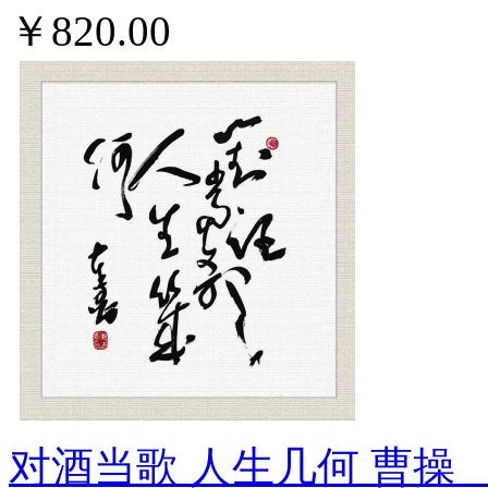
￥820.00
对酒当歌 人生几何 曹操