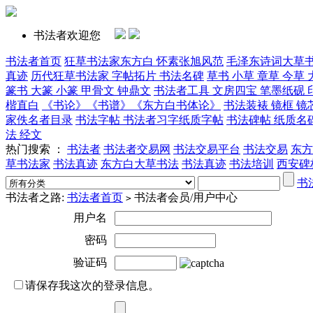
书法者欢迎您
书法者首页
狂草书法家东方白 怀素张旭风范
毛泽东诗词大草
真迹
历代狂草书法家 字帖拓片 书法名碑
草书 小草 章草 今草 
篆书 大篆 小篆 甲骨文 钟鼎文
书法者工具 文房四宝 笔墨纸砚 
楷直白
《书论》《书谱》《东方白书体论》
书法装裱 镜框 镜
家佚名者目录
书法字帖 书法者习字纸质字帖
书法碑帖 纸质名
法 经文
热门搜索 ：
书法者
书法者交易网
书法交易平台
书法交易
东方
草书法家
书法真迹
东方白大草书法
书法真迹
书法培训
西安碑
书
书法者之路:
书法者首页
书法者会员/用户中心
>
用户名
密码
验证码
请保存我这次的登录信息。